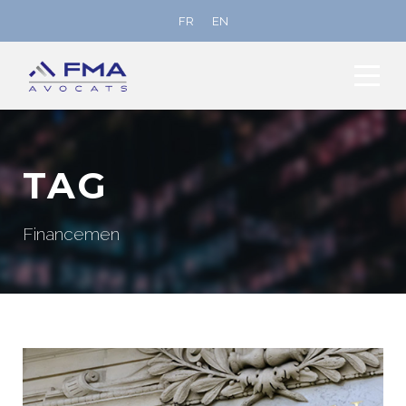
FR
EN
TAG
Financemen