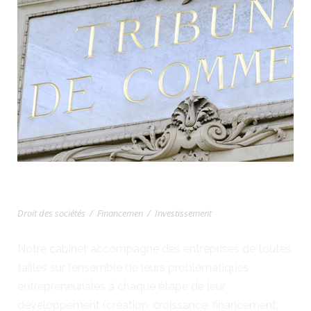
DROIT ET CONTENTIEUX DES AFFAIRES
Droit des sociétés
/
Financemen
/
Investissement
Notre cabinet accompagne des entreprises de toutes
tailles sur l’ensemble de leurs problématiques
entrepreneuriales à chaque étape de leur
développement (création, croissance, financement,