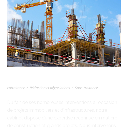
DROIT DE LA CONSTRUCTION
cotraitance
/
Rédaction et négociations
/
Sous-traitance
Du fait de ses nombreuses interventions à l’occasion
de projets immobiliers et d’infrastructures, notre
cabinet dispose d’une expertise reconnue en matière
de construction et grands projets. Nous intervenons