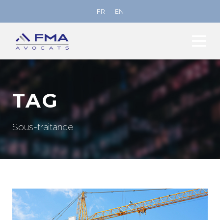
FR
EN
TAG
Sous-traitance